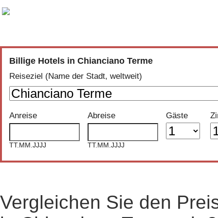
Vergleich der günstigsten Angebote aus
30 Buchungsportalen
Billige Hotels in Chianciano Terme
Reiseziel (Name der Stadt, weltweit)
Anreise
Abreise
Gäste
Z
TT.MM.JJJJ
TT.MM.JJJJ
Vergleichen Sie den Prei