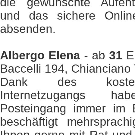
die gewünschte Aufent
und das sichere Online
absenden.
Albergo Elena
- ab
31
EU
Baccelli 194, Chianciano
Dank des kosten
Internetzugangs h
Posteingang immer im B
beschäftigt mehrsprach
Ihnen gerne mit Rat und 