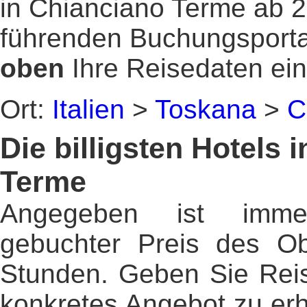
in Chianciano Terme ab 
führenden Buchungsporta
oben
Ihre Reisedaten ein
Ort:
Italien
>
Toskana
>
C
Die billigsten Hotels 
Terme
Angegeben ist imme
gebuchter Preis des Ob
Stunden. Geben Sie Reis
konkretes Angebot zu erh