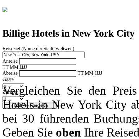
Vergleich der günstigsten Angebote aus
30 Buchungsportalen
Billige Hotels in New York City
Reiseziel (Name der Stadt, weltweit)
Anreise
TT.MM.JJJJ
Abreise
TT.MM.JJJJ
Gäste
Vergleichen Sie den Prei
Zimmer
Hotels in New York City 
bei 30 führenden Buchungs
Geben Sie
oben
Ihre Reised