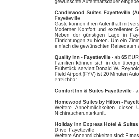
gewünschte Aufenthaltsdauer eingebe
Candlewood Suites Fayetteville (A
Fayetteville
Gäste können ihren Aufenthalt mit ve
Moderner Komfort und exzellenter S
Neben der günstigen Lage in Fayet
Einrichtungen zu bieten. Um ein Zim
einfach die gewünschten Reisedaten a
Quality Inn - Fayetteville
- ab
65
EUR -
Familien können sich in den übergr
Frühstück serviert.Donald W. Reynold
Field Airport (FYV) ist 20 Minuten Auto
erreichbar.
Comfort Inn & Suites Fayetteville
- 
Homewood Suites by Hilton - Fayette
Weitere Annehmlichkeiten dieser 
Nichtraucherunterkunft.
Holiday Inn Express Hotel & Suites 
Drive, Fayetteville
Weitere Annehmlichkeiten sind: Fitne