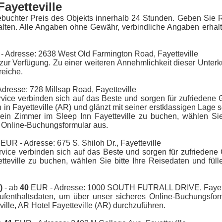
Fayetteville
ebuchter Preis des Objekts innerhalb 24 Stunden. Geben Sie 
alten. Alle Angaben ohne Gewähr, verbindliche Angaben erhalt
 Adresse: 2638 West Old Farmington Road, Fayetteville
ur Verfügung. Zu einer weiteren Annehmlichkeit dieser Unterk
reiche.
dresse: 728 Millsap Road, Fayetteville
vice verbinden sich auf das Beste und sorgen für zufriedene 
in Fayetteville (AR) und glänzt mit seiner erstklassigen Lage 
n Zimmer im Sleep Inn Fayetteville zu buchen, wählen Sie 
e Online-Buchungsformular aus.
EUR - Adresse: 675 S. Shiloh Dr., Fayetteville
rvice verbinden sich auf das Beste und sorgen für zufriedene
teville zu buchen, wählen Sie bitte Ihre Reisedaten und füll
)
- ab
40
EUR - Adresse: 1000 SOUTH FUTRALL DRIVE, Fayett
ufenthaltsdaten, um über unser sicheres Online-Buchungsfor
ille, AR Hotel Fayetteville (AR) durchzuführen.