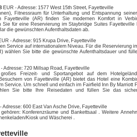
8
EUR - Adresse: 1577 West 15th Street, Fayetteville
nen), Fitnessraum für Unterhaltung und Entspannung seiner
 Fayetteville (AR) finden Sie modernen Komfort in Verbi
n Sie für eine Reservierung im Staybridge Suites Fayetteville
ar die gewünschten Aufenthaltsdaten ab.
UR - Adresse: 915 Krupa Drive, Fayetteville
hen Service auf internationalem Niveau. Für die Reservierung 
AR) wählen Sie bitte die gewünschte Aufenthaltsdauer und fül
 Adresse: 720 Millsap Road, Fayetteville
roßes Freizeit- und Sportangebot auf dem Hotelgeländ
esuchern von Fayetteville (AR) bietet das Hotel eine Kombi
 Service. Um schnell und einfach im Fairfield Inn By Marriott F
hlen Sie bitte Ihre Reisedaten und füllen Sie das siche
 Adresse: 600 East Van Asche Drive, Fayetteville
n gehören: Konferenzräume und Bankettsaal . Weitere Annehm
chenkeladen/Kiosk und Wäscherei .
etteville