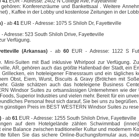
b
41
EUR - Adresse: 2402 N College Ave, Fayetteville
n gehören: Konferenzräume und Bankettsaal . Weitere Annehm
et) , Kaffee in der Lobby und kostenlose Zeitungen in der Lobb
s)
- ab
41
EUR - Adresse: 1075 S Shiloh Dr, Fayetteville
 Adresse: 523 South Shiloh Drive, Fayetteville
zur Verfügung.
tteville (Arkansas)
- ab
60
EUR - Adresse: 1122 S Futra
 Mini-Suiten mit Bad inklusive Whirlpool zur Verfügung. Zu
eville, AR, gehören auch das größte Hallenbad der Stadt, ein 
t Grillecken, ein hoteleigener Fitnessraum und ein tägliches 
hem Obst, Eiern, Wurst, Biscuits & Gravy (Brötchen mit Soße)
ehr. Gäste schätzen auch das hoteleigene Business Cente
N Windsor Suites zu ortsansässigen Unternehmen wie der U
oods, Superior Industries und vielen mehr. Bereit für ein unve
reundliches Personal freut sich darauf, Sie bei uns zu begrüßen.
inem günstigen Preis im BEST WESTERN Windsor Suites zu reser
)
- ab
61
EUR - Adresse: 1255 South Shiloh Drive, Fayetteville
htungen auf dem Hotelgelände zählen Schwimmbad (innen),
 eine Balance zwischen traditioneller Kultur und modernem Ko
tte füllen Sie das sichere Online-Buchungsformular aus, ind