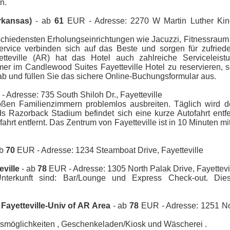
n.
rkansas)
- ab
61
EUR - Adresse: 2270 W Martin Luther King
rschiedensten Erholungseinrichtungen wie Jacuzzi, Fitnessraum
ervice verbinden sich auf das Beste und sorgen für zufried
teville (AR) hat das Hotel auch zahlreiche Serviceleist
mer im Candlewood Suites Fayetteville Hotel zu reservieren, 
b und füllen Sie das sichere Online-Buchungsformular aus.
 Adresse: 735 South Shiloh Dr., Fayetteville
oßen Familienzimmern problemlos ausbreiten. Täglich wird 
s Razorback Stadium befindet sich eine kurze Autofahrt entfe
fahrt entfernt. Das Zentrum von Fayetteville ist in 10 Minuten m
ab
70
EUR - Adresse: 1234 Steamboat Drive, Fayetteville
ville
- ab
78
EUR - Adresse: 1305 North Palak Drive, Fayettevi
Unterkunft sind: Bar/Lounge und Express Check-out. Dies
Fayetteville-Univ of AR Area
- ab
78
EUR - Adresse: 1251 No
ssmöglichkeiten , Geschenkeladen/Kiosk und Wäscherei .