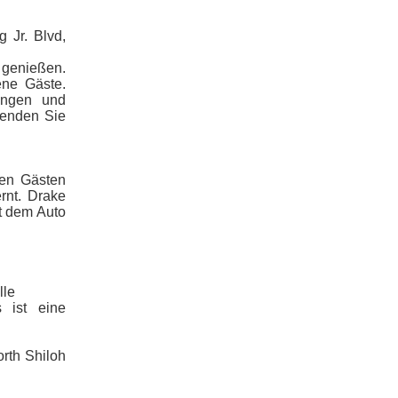
 Jr. Blvd,
 genießen.
ene Gäste.
ungen und
senden Sie
den Gästen
rnt. Drake
it dem Auto
lle
 ist eine
rth Shiloh