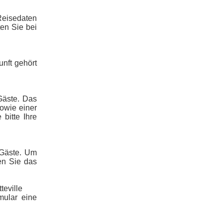
Reisedaten
en Sie bei
unft gehört
Gäste. Das
sowie einer
bitte Ihre
 Gäste. Um
en Sie das
eville
mular eine