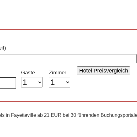
Über uns
aus
30 Buchungsportalen
it)
Gäste
Zimmer
ls in Fayetteville ab 21 EUR bei 30 führenden Buchungsportal