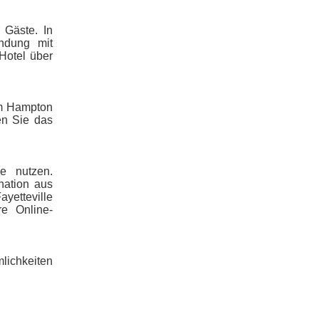
 Gäste. In
ndung mit
 Hotel über
im Hampton
len Sie das
e nutzen.
nation aus
ayetteville
re Online-
lichkeiten