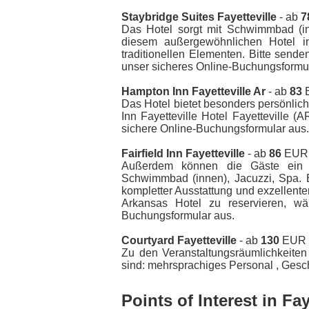
Staybridge Suites Fayetteville
- ab
7
Das Hotel sorgt mit Schwimmbad (in
diesem außergewöhnlichen Hotel in
traditionellen Elementen. Bitte sende
unser sicheres Online-Buchungsformul
Hampton Inn Fayetteville Ar
- ab
83
E
Das Hotel bietet besonders persönlic
Inn Fayetteville Hotel Fayetteville (
sichere Online-Buchungsformular aus.
Fairfield Inn Fayetteville
- ab
86
EUR -
Außerdem können die Gäste ein g
Schwimmbad (innen), Jacuzzi, Spa. B
kompletter Ausstattung und exzellentem
Arkansas Hotel zu reservieren, wä
Buchungsformular aus.
Courtyard Fayetteville
- ab
130
EUR -
Zu den Veranstaltungsräumlichkeite
sind: mehrsprachiges Personal , Ges
Points of Interest in Fay