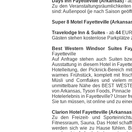
Days Inn Fayetteville (Arkansas)
- a
Zu den Veranstaltungsräumlichkeite
sind: Außenpool (je nach Saison geöffn
Super 8 Motel Fayetteville (Arkansa
Travelodge Inn & Suites
- ab
44
EUR -
Gästen stehen kostenlose Parkplätze 
Best Western Windsor Suites Faye
Fayetteville
Auf Anfrage stehen auch Suiten bzw.
Ausstattung in diesem Hotel in Fayett
Hotelleitung, der Picknick-Bereich mi
warmes Frühstück, komplett mit frisc
Müsli und Cornflakes und vielem m
unmittelbare Nähe des BEST WESTER
von Arkansas, Tyson Foods, Pinnacle F
Hotelerlebnis in Fayetteville? Unser f
Sie tun müssen, ist online und zu e
Clarion Hotel Fayetteville (Arkansas
Zu den Freizeit- und Sporteinric
Fitnessraum, Sauna. Das Hotel schafft
werden sich wie zu Hause fühlen. Bi