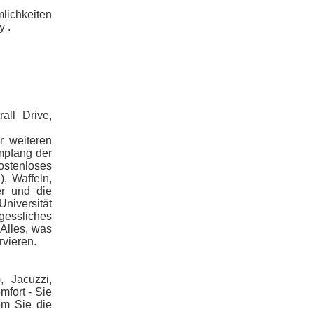
lichkeiten
y .
ll Drive,
r weiteren
Empfang der
kostenloses
, Waffeln,
r und die
niversität
rgessliches
 Alles, was
vieren.
 Jacuzzi,
mfort - Sie
em Sie die