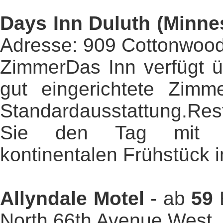
Days Inn Duluth (Minne
Adresse: 909 Cottonwood
ZimmerDas Inn verfügt ü
gut eingerichtete Zimm
Standardausstattung.Res
Sie den Tag mit ei
kontinentalen Frühstück i
Allyndale Motel
- ab
59
North 66th Avenue West,