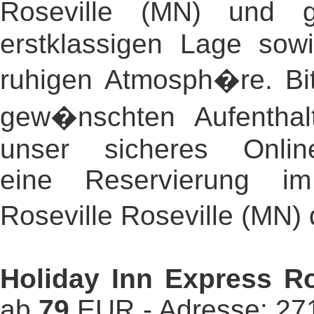
Roseville (MN) und g
erstklassigen Lage sow
ruhigen Atmosph�re. Bi
gew�nschten Aufentha
unser sicheres Online
eine Reservierung i
Roseville Roseville (MN)
Holiday Inn Express Ro
ab
79
EUR - Adresse: 27