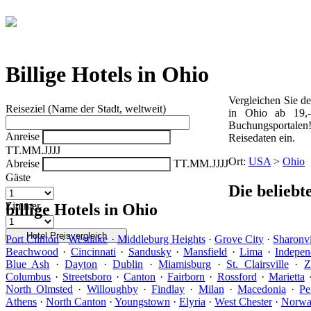
Vergleich der günstigsten Angebote aus
30 Buchungsportalen
Billige Hotels in Ohio
Vergleichen Sie d
Reiseziel (Name der Stadt, weltweit)
in Ohio ab 19,
Buchungsportale
Anreise
Reisedaten ein.
TT.MM.JJJJ
Ort:
USA
>
Ohio
Abreise
TT.MM.JJJJ
Gäste
Die beliebt
Zimmer
billige Hotels in Ohio
Port Clinton
·
Westlake
·
Middleburg Heights
·
Grove City
·
Sharonvi
Beachwood
·
Cincinnati
·
Sandusky
·
Mansfield
·
Lima
·
Indepen
Blue Ash
·
Dayton
·
Dublin
·
Miamisburg
·
St. Clairsville
·
Z
Columbus
·
Streetsboro
·
Canton
·
Fairborn
·
Rossford
·
Marietta
North Olmsted
·
Willoughby
·
Findlay
·
Milan
·
Macedonia
·
Pe
Athens
·
North Canton
·
Youngstown
·
Elyria
·
West Chester
·
Norwa