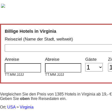
Vergleich der günstigsten Angebote aus
30 Buchungsportalen
Billige Hotels in Virginia
Reiseziel (Name der Stadt, weltweit)
Anreise
Abreise
Gäste
Z
TT.MM.JJJJ
TT.MM.JJJJ
Vergleichen Sie den Preis von 1385 Hotels in Virginia ab 19,-
Geben Sie
oben
Ihre Reisedaten ein.
Ort:
USA
>
Virginia