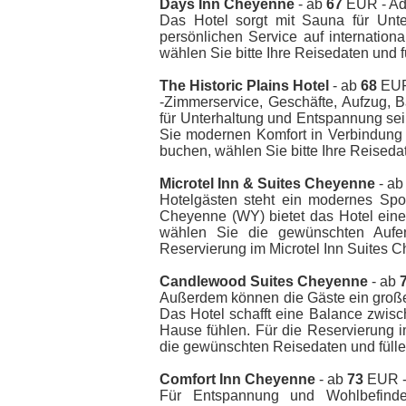
Days Inn Cheyenne
- ab
67
EUR - Ad
Das Hotel sorgt mit Sauna für Unt
persönlichen Service auf internatio
wählen Sie bitte Ihre Reisedaten und 
The Historic Plains Hotel
- ab
68
EUR 
-Zimmerservice, Geschäfte, Aufzug, 
für Unterhaltung und Entspannung se
Sie modernen Komfort in Verbindung m
buchen, wählen Sie bitte Ihre Reiseda
Microtel Inn & Suites Cheyenne
- a
Hotelgästen steht ein modernes Spo
Cheyenne (WY) bietet das Hotel eine
wählen Sie die gewünschten Aufen
Reservierung im Microtel Inn Suites
Candlewood Suites Cheyenne
- ab
Außerdem können die Gäste ein große
Das Hotel schafft eine Balance zwisc
Hause fühlen. Für die Reservierung
die gewünschten Reisedaten und fülle
Comfort Inn Cheyenne
- ab
73
EUR -
Für Entspannung und Wohlbefinde