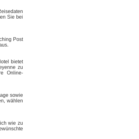
Reisedaten
en Sie bei
ching Post
aus.
tel bietet
heyenne zu
e Online-
Lage sowie
en, wählen
ich wie zu
gewünschte