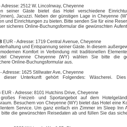
 Adresse: 2512 W. Lincolnway, Cheyenne
n seiner Gäste bietet das Hotel verschiedene Einricht
innen), Jacuzzi. Neben der günstigen Lage in Cheyenne (W
en und Einrichtungen zu bieten. Bitte senden Sie für eine Rese
er sicheres Online-Buchungsformular die gewünschten Aufent
8
EUR - Adresse: 1719 Central Avenue, Cheyenne
Unterhaltung und Entspannung seiner Gäste. In diesem außerge
modernen Komfort in Verbindung mit traditionellen Elemente
Hotel Cheyenne Cheyenne (WY) wählen Sie bitte die g
ichere Online-Buchungsformular aus.
 Adresse: 1625 Stillwater Ave, Cheyenne
t dieser Unterkunft gehört Folgendes: Wäscherei. Dies
6
EUR - Adresse: 8101 Hutchins Drive, Cheyenne
roßes Freizeit- und Sportangebot auf dem Hotelgeländ
sraum. Besuchern von Cheyenne (WY) bietet das Hotel eine K
ellentem Service. Um ganz einfach ein Zimmer im Sleep Inn 
bitte die gewünschten Reisedaten ab und füllen Sie das siche