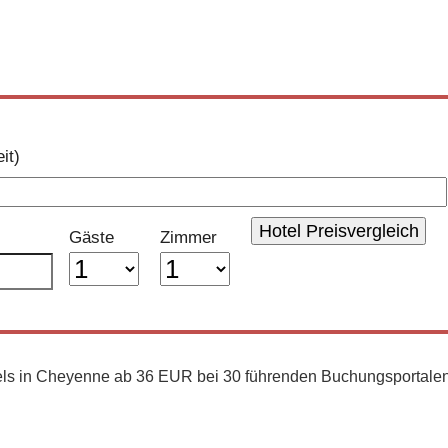
Über uns
aus
30 Buchungsportalen
it)
Gäste
Zimmer
tels in Cheyenne ab 36 EUR bei 30 führenden Buchungsportalen