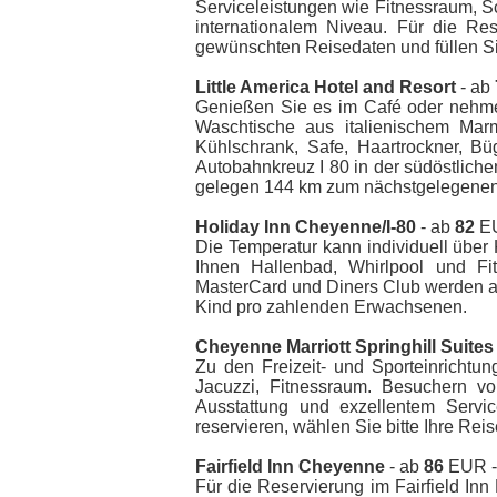
Serviceleistungen wie Fitnessraum, 
internationalem Niveau. Für die Re
gewünschten Reisedaten und füllen Si
Little America Hotel and Resort
- ab
Genießen Sie es im Café oder nehme
Waschtische aus italienischem Mar
Kühlschrank, Safe, Haartrockner, Bü
Autobahnkreuz I 80 in der südöstlich
gelegen 144 km zum nächstgelegenen 
Holiday Inn Cheyenne/I-80
- ab
82
EU
Die Temperatur kann individuell über
Ihnen Hallenbad, Whirlpool und Fit
MasterCard und Diners Club werden a
Kind pro zahlenden Erwachsenen.
Cheyenne Marriott Springhill Suites
Zu den Freizeit- und Sporteinricht
Jacuzzi, Fitnessraum. Besuchern v
Ausstattung und exzellentem Servi
reservieren, wählen Sie bitte Ihre Re
Fairfield Inn Cheyenne
- ab
86
EUR - 
Für die Reservierung im Fairfield In