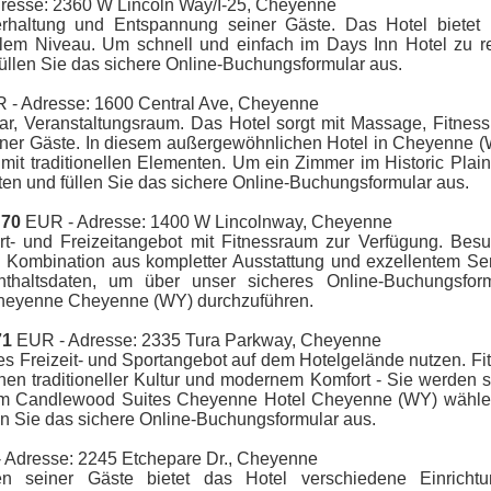
resse: 2360 W Lincoln Way/I-25, Cheyenne
erhaltung und Entspannung seiner Gäste. Das Hotel bietet
nalem Niveau. Um schnell und einfach im Days Inn Hotel zu re
füllen Sie das sichere Online-Buchungsformular aus.
- Adresse: 1600 Central Ave, Cheyenne
Bar, Veranstaltungsraum. Das Hotel sorgt mit Massage, Fitnes
iner Gäste. In diesem außergewöhnlichen Hotel in Cheyenne (
it traditionellen Elementen. Um ein Zimmer im Historic Plain
ten und füllen Sie das sichere Online-Buchungsformular aus.
b
70
EUR - Adresse: 1400 W Lincolnway, Cheyenne
rt- und Freizeitangebot mit Fitnessraum zur Verfügung. Bes
 Kombination aus kompletter Ausstattung und exzellentem Serv
thaltsdaten, um über unser sicheres Online-Buchungsform
 Cheyenne Cheyenne (WY) durchzuführen.
71
EUR - Adresse: 2335 Tura Parkway, Cheyenne
s Freizeit- und Sportangebot auf dem Hotelgelände nutzen. Fi
hen traditioneller Kultur und modernem Komfort - Sie werden s
 im Candlewood Suites Cheyenne Hotel Cheyenne (WY) wählen
n Sie das sichere Online-Buchungsformular aus.
 Adresse: 2245 Etchepare Dr., Cheyenne
n seiner Gäste bietet das Hotel verschiedene Einricht