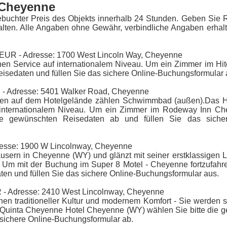
n Cheyenne
ebuchter Preis des Objekts innerhalb 24 Stunden. Geben Sie 
alten. Alle Angaben ohne Gewähr, verbindliche Angaben erhalt
EUR - Adresse: 1700 West Lincoln Way, Cheyenne
hen Service auf internationalem Niveau. Um ein Zimmer im Hit
Reisedaten und füllen Sie das sichere Online-Buchungsformular 
- Adresse: 5401 Walker Road, Cheyenne
ngen auf dem Hotelgelände zählen Schwimmbad (außen).Das Ho
f internationalem Niveau. Um ein Zimmer im Rodeway Inn C
die gewünschten Reisedaten ab und füllen Sie das sicher
esse: 1900 W Lincolnway, Cheyenne
usern in Cheyenne (WY) und glänzt mit seiner erstklassigen 
 Um mit der Buchung im Super 8 Motel - Cheyenne fortzufahr
ten und füllen Sie das sichere Online-Buchungsformular aus.
- Adresse: 2410 West Lincolnway, Cheyenne
hen traditioneller Kultur und modernem Komfort - Sie werden s
 Quinta Cheyenne Hotel Cheyenne (WY) wählen Sie bitte die 
sichere Online-Buchungsformular ab.