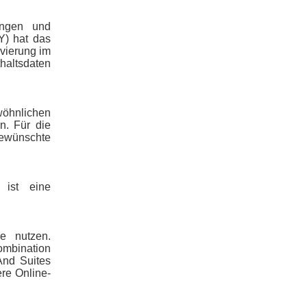
ungen und
Y) hat das
rvierung im
haltsdaten
wöhnlichen
n. Für die
ewünschte
 ist eine
e nutzen.
ombination
And Suites
re Online-