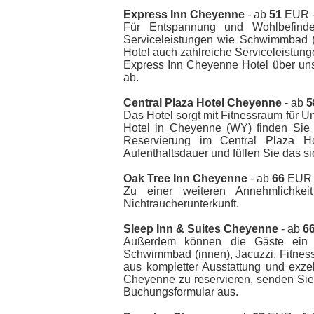
Express Inn Cheyenne
- ab
51
EUR -
Für Entspannung und Wohlbefinde
Serviceleistungen wie Schwimmbad (
Hotel auch zahlreiche Serviceleistung
Express Inn Cheyenne Hotel über uns
ab.
Central Plaza Hotel Cheyenne
- ab
5
Das Hotel sorgt mit Fitnessraum für 
Hotel in Cheyenne (WY) finden Sie 
Reservierung im Central Plaza 
Aufenthaltsdauer und füllen Sie das s
Oak Tree Inn Cheyenne
- ab
66
EUR -
Zu einer weiteren Annehmlichkei
Nichtraucherunterkunft.
Sleep Inn & Suites Cheyenne
- ab
6
Außerdem können die Gäste ein g
Schwimmbad (innen), Jacuzzi, Fitnes
aus kompletter Ausstattung und exz
Cheyenne zu reservieren, senden Sie 
Buchungsformular aus.