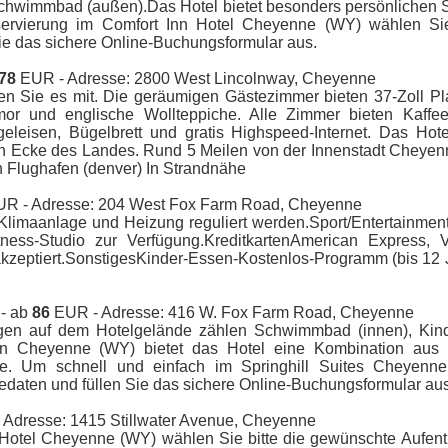
Schwimmbad (außen).Das Hotel bietet besonders persönlichen S
servierung im Comfort Inn Hotel Cheyenne (WY) wählen Sie
e das sichere Online-Buchungsformular aus.
78
EUR - Adresse: 2800 West Lincolnway, Cheyenne
n Sie es mit. Die geräumigen Gästezimmer bieten 37-Zoll P
mor und englische Wollteppiche. Alle Zimmer bieten Kaffe
geleisen, Bügelbrett und gratis Highspeed-Internet. Das Hote
en Ecke des Landes. Rund 5 Meilen von der Innenstadt Cheyenn
Flughafen (denver) In Strandnähe
R - Adresse: 204 West Fox Farm Road, Cheyenne
 Klimaanlage und Heizung reguliert werden.Sport/Entertainmen
ness-Studio zur Verfügung.KreditkartenAmerican Express, 
kzeptiert.SonstigesKinder-Essen-Kostenlos-Programm (bis 12 J
- ab
86
EUR - Adresse: 416 W. Fox Farm Road, Cheyenne
ungen auf dem Hotelgelände zählen Schwimmbad (innen), Kin
on Cheyenne (WY) bietet das Hotel eine Kombination aus 
ce. Um schnell und einfach im Springhill Suites Cheyenn
isedaten und füllen Sie das sichere Online-Buchungsformular aus
Adresse: 1415 Stillwater Avenue, Cheyenne
n Hotel Cheyenne (WY) wählen Sie bitte die gewünschte Aufent