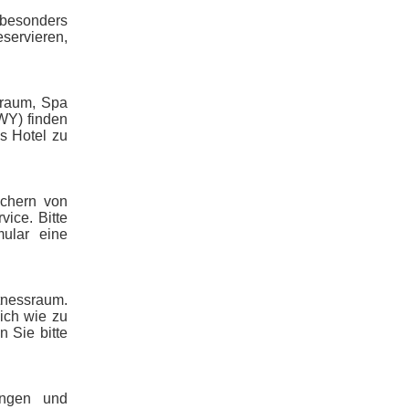
 besonders
servieren,
sraum, Spa
WY) finden
s Hotel zu
uchern von
ice. Bitte
ular eine
tnessraum.
ich wie zu
 Sie bitte
ungen und