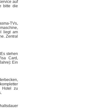
ervice auf
 bitte die
lasma-TVs,
emaschine,
l liegt am
e. Zentral
tEs stehen
Visa Card,
ahre): Ein
derbecken,
kompletter
e Hotel zu
.
haltsdauer