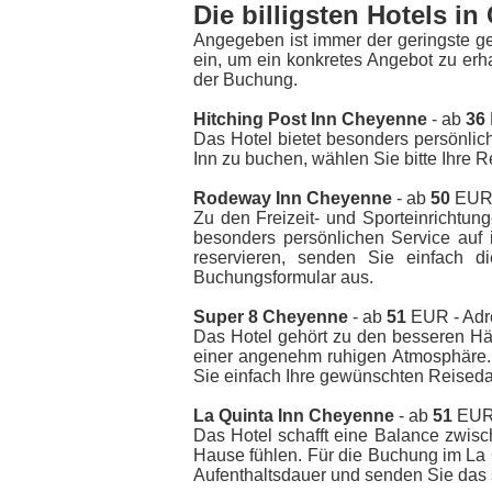
Die billigsten Hotels i
Angegeben ist immer der geringste g
ein, um ein konkretes Angebot zu erh
der Buchung.
Hitching Post Inn Cheyenne
- ab
36
Das Hotel bietet besonders persönlic
Inn zu buchen, wählen Sie bitte Ihre 
Rodeway Inn Cheyenne
- ab
50
EUR 
Zu den Freizeit- und Sporteinrichtu
besonders persönlichen Service au
reservieren, senden Sie einfach 
Buchungsformular aus.
Super 8 Cheyenne
- ab
51
EUR - Adr
Das Hotel gehört zu den besseren Hä
einer angenehm ruhigen Atmosphäre.
Sie einfach Ihre gewünschten Reiseda
La Quinta Inn Cheyenne
- ab
51
EUR 
Das Hotel schafft eine Balance zwisc
Hause fühlen. Für die Buchung im La
Aufenthaltsdauer und senden Sie das 