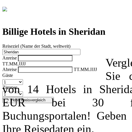
Vergleich der günstigsten Angebote aus
30 Buchungsportalen
Billige Hotels in Sheridan
Reiseziel (Name der Stadt, weltweit)
Anreise
Vergl
TT.MM.JJJJ
Abreise
TT.MM.JJJJ
Sie 
Gäste
von 14 Hotels in Sheri
Zimmer
EUR bei 30 füh
Buchungsportalen! Geben
Ihre Reisedaten ein.